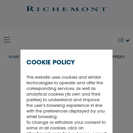
DE
HOME
TALENTE
KARRIEREWELTEN
FILLIPPO PHILLIPPIDES
COOKIE POLICY
This website uses cookies and similar
technologies to operate and offer the
corresponding services, as well as
analytical cookies (its own and third
parties) to understand and improve
the user’s browsing experience in line
with the preferences displayed by you
whilst browsing.
To change or withdraw your consent to
some or all cookies, click on
Filippo Phillippides