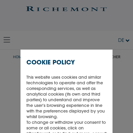
DE
HOME
TALENTE
KARRIEREWELTEN
TIFFANY DUCHER
COOKIE POLICY
This website uses cookies and similar
technologies to operate and offer the
corresponding services, as well as
analytical cookies (its own and third
parties) to understand and improve
the user’s browsing experience in line
with the preferences displayed by you
whilst browsing.
To change or withdraw your consent to
some or all cookies, click on
Tiffany Ducher