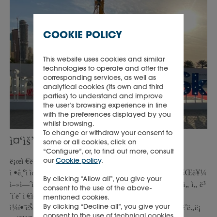
COOKIE POLICY
This website uses cookies and similar
technologies to operate and offer the
corresponding services, as well as
analytical cookies (its own and third
parties) to understand and improve
the user’s browsing experience in line
with the preferences displayed by you
whilst browsing.
To change or withdraw your consent to
ì¤‘ìš”í•œ êµí›ˆ
some or all cookies, click on
“Configure”, or, to find out more, consult
ë¡œì €ë“œë·”ì—ì„œ ì œ ìƒê°ì„ ë§í•˜ê³ êµ¬í˜„í•˜ë©°
our
Cookie policy
.
ì •ê¸°ì ìœ¼ë¡œ ìƒˆë¡œìš´ ì—…ë¬´ì™€ ë„ì „ì„ ë§¡ì„ ê¸°íšŒë¥¼
By clicking “Allow all”, you give your
ì–»ì—ˆìŠµë‹ˆë‹¤. ì Šì€ ê´€ë¦¬ìžë¡œì„œ ë¹ ë¥¸ í•™ìŠµ ê³¡ì„ ì„ ë³
consent to the use of the above-
´ì´ë˜ ì €ì—ê²Œ ê·¸ëŸ¬í•œ ê¸°ì—…ê°€ì  í™˜ê²½ì—ì„œ
mentioned cookies.
By clicking “Decline all”, you give your
ì¼í•˜ëŠ” ê²ƒì€ ìˆ˜ë…„ì— ê±¸ì³ ì•žìœ¼ë¡œ ë‚˜ì•„ê°ˆ ìˆ˜ ìžˆë„ë¡
consent to the use of technical cookies