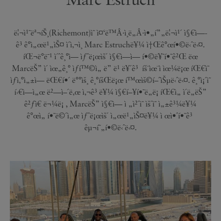
ë¦¬ì¹˜ëª¬íŠ¸(Richemont)ì˜ ì¤‘ë™Â·ì¸ë„Â·ì•„í”„ë¦¬ì¹´ ì§€ì—­
ê³ ê°ì„œë¹„ìŠ¤ ì´ì‚¬ì¸ Marc Estruchë¥¼ ì†Œê°œí•©ë‹ˆë‹¤.
íŒ¬ë°ë¯¹ ì´ˆê¸°ì— ìƒˆë¡œìš´ ì§€ì—­ì— í•©ë¥˜í•˜ê²Œ ëœ
MarcëŠ” ì´ ìœ„ê¸° ìƒí™©ì„ ë” ë¹ ë¥´ê³ íš¨ìœ¨ì ìœ¼ë¡œ íŒ€ì˜
ìƒì‚°ì„±ì— ëŒ€í•´ ë°°ìš¸ ê¸°íšŒë¡œ í™œìš©í–ˆìŠµë‹ˆë‹¤. ê¸°ì¡´ì˜
í‹€ì—ì„œ ë²—ì–´ë‚œ ì‚¬ê³ ë¥¼ ì§€í–¥í•˜ë„ë¡ íŒ€ì„ ì´ë„ëŠ”
ê²ƒì€ ë¬¼ë¡ , MarcëŠ” ì§€ì—­ ì „ì²´ì˜ ìš´ì˜ ì„±ê³¼ë¥¼
ê°œì„ í•˜ë©´ì„œ ìƒˆë¡œìš´ ì„œë¹„ìŠ¤ë¥¼ ì œì•ˆí•˜ê³
êµ¬í˜„í•©ë‹ˆë‹¤.