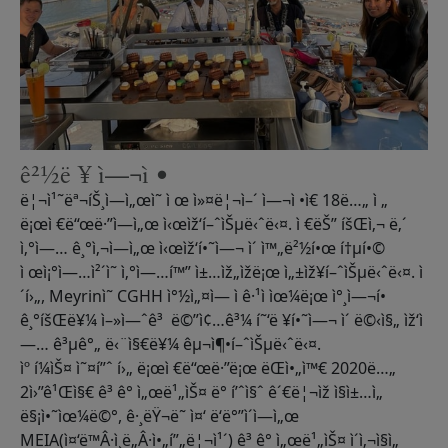
ê²½ë ¥ ì—¬ì •
ë¦¬ì¹˜ëª¬íŠ¸ì—ì„œì˜ ì œ ì»¤ë¦¬ì–´ ì—¬ì •ì€ 18ë…„ ì „
ë¡œì €ë“œë·”ì—ì„œ ì‹œìž‘í–ˆìŠµë‹ˆë‹¤. ì €ëŠ” íšŒì‚¬ ë‚´
ì‚°ì—… ê¸°ì‚¬ì—ì„œ ì‹œìž‘í•˜ì—¬ ì´ ì™„ë²½í•œ í†µí•©
ì œì¡°ì—…ì²´ì˜ ì‚°ì—…í™” ì±…ìž„ìžë¡œ ì„±ìž¥í–ˆìŠµë‹ˆë‹¤. ì
´í›„, Meyrinì˜ CGHH ì°½ì„¤ì— ì ê·¹ì ìœ¼ë¡œ ì°¸ì—¬í•
ê¸°íšŒë¥¼ ì–»ì—ˆê³ ë©”ì¢…ê³¼ í˜‘ë ¥í•˜ì—¬ ì´ ë©‹ì§„ ìž‘ì
—… ê³µê°„ ë‹¨ì§€ë¥¼ êµ¬ì¶•í–ˆìŠµë‹ˆë‹¤.
ìº í¼ìŠ¤ ì˜¤í”ˆ í›„ ë¡œì €ë“œë·”ë¡œ ëŒì•„ì™€ 2020ë…„
2ì›”ê¹Œì§€ ê³ ê° ì„œë¹„ìŠ¤ ë° í’ˆì§ˆ ê´€ë¦¬ìž ì§ì±…ì„
ë§¡ì•˜ìœ¼ë©°, ê·¸ëŸ¬ë˜ ì¤‘ ë‘ë°”ì´ì—ì„œ
MEIA(ì¤‘ë™Â·ì¸ë„Â·ì•„í”„ë¦¬ì¹´) ê³ ê° ì„œë¹„ìŠ¤ ì´ì‚¬ì§ì„