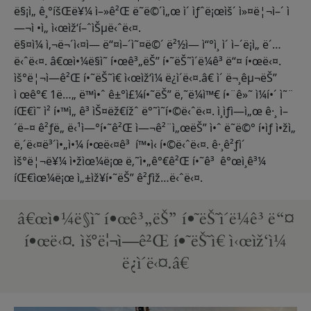
ë§¡ì„ ê¸°íšŒë¥¼ ì–»ê²Œ ë˜ë©´ì„œ ì´ ìƒˆë¡œìš´ ì»¤ë¦¬ì–´ ì
—¬ì •ì„ ì‹œìž‘í–ˆìŠµë‹ˆë‹¤.
ë§¤ì¼ ì‚¬ë¬´ì‹¤ì— ë“¤ì–´ì˜¤ë©´ ë²½ì— ì“°ì¸ ì´ ì–´ë¡ì„ ë´…
ë‹ˆë‹¤. â€œì•¼ë§ì˜ í•œê³„ëŠ” í•˜ëŠ˜ì´ë¼ê³ ë“¤ í•œë‹¤.
ìš°ë¦¬ì—ê²Œ í•˜ëŠ˜ì€ ì‹œìž‘ì¼ ë¿ì´ë‹¤.â€ ì´ ë¬¸êµ¬ëŠ”
ì œê°€ 1ë…„ ë™ì•ˆ ê±°ì£¼í•˜ëŠ” ë‚˜ë¼ì™€ í•¨ê»˜ ì¼í•´ ì˜¨
íŒ€ì˜ ì² í•™ì„ ê³ ìŠ¤ëž€ížˆ ë°˜ì˜í•©ë‹ˆë‹¤. ì¸ìƒì—ì„œ ê·¸ ì–
´ë–¤ ê²ƒë„ ë‹¹ì—°í•˜ê²Œ ì—¬ê²¨ì„œëŠ” ì•ˆ ë˜ë©° í•­ìƒ ì•žì„
ë‚´ë‹¤ë³´ì•„ì•¼ í•œë‹¤ê³ í™•ì‹ í•©ë‹ˆë‹¤. ê·¸ê²ƒì´
ìš°ë¦¬ë¥¼ ì•žìœ¼ë¡œ ë‚˜ì•„ê°€ê²Œ í•˜ê³ ê°œì¸ê³¼
íŒ€ìœ¼ë¡œ ì„±ìž¥í•˜ëŠ” ê²ƒìž…ë‹ˆë‹¤.
â€œì•¼ë§ì˜ í•œê³„ëŠ” í•˜ëŠ˜ì´ë¼ê³ ë“¤
í•œë‹¤. ìš°ë¦¬ì—ê²Œ í•˜ëŠ˜ì€ ì‹œìž‘ì¼
ë¿ì´ë‹¤.â€