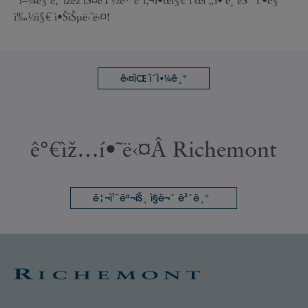
ì‰½ì§€ ì•ŠìŠµë‹ˆë‹¤!
ë‹¤ìŒ ì´ì•¼ê¸°
ê°€ìž…í•˜ë‹¤Â Richemont
ë¦¬ì¹˜ëª¬íŠ¸ ì§ë¬´ ë³´ê¸°