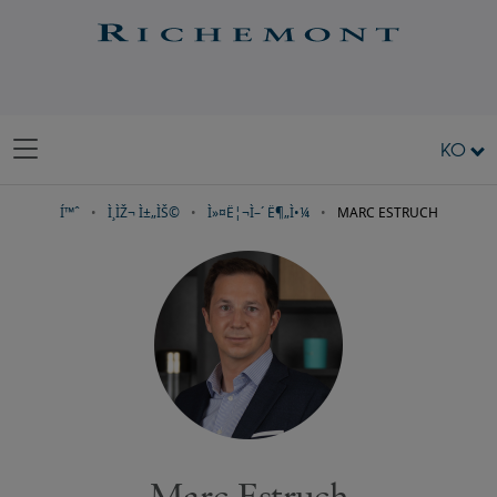
KO
Í™ˆ
Ì¸ÌŽ¬ Ì±„ÌŠ©
Ì»¤Ë¦¬Ì–´ Ë¶„Ì•¼
MARC ESTRUCH
Marc Estruch